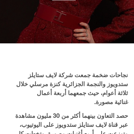
نجاحات
ضخمة
جمعت
شركة
لايف
ستايلز
ستدويوز
والنجمة
الجزائرية
كنزة
مرسلي
خلال
ثلاثة
أعوام،
حيث
جمعهما
أربعة
أعمال
غنائية
مصورة
.
حصد
التعاون
بينهما
أكثر
من
30
مليون
مشاهدة
عبر
قناة
لايف
ستايلز
ستدويوز
على
اليوتيوب،
وتوزعت
على
أربع
أغنيات
مصورة،
وتخطت
كل