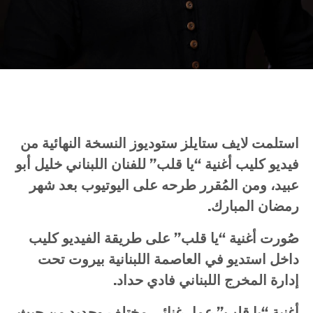
استلمت لايف ستايلز ستوديوز النسخة النهائية من
فيديو كليب أغنية “يا قلب” للفنان اللبناني خليل أبو
عبيد، ومن المُقرر طرحه على اليوتيوب بعد شهر
رمضان المبارك.
صُورت أغنية “يا قلب” على طريقة الفيديو كليب
داخل استديو في العاصمة اللبنانية بيروت تحت
إدارة المخرج اللبناني فادي حداد.
أغنية “يا قلب” عمل غنائي مختلف وجديد من حيث