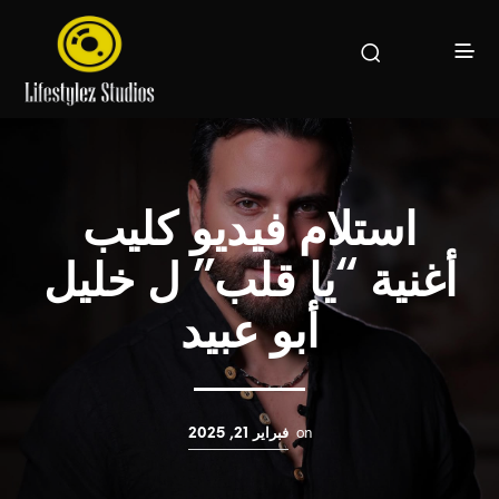
استلام فيديو كليب
أغنية “يا قلب” ل خليل
أبو عبيد
on
فبراير 21, 2025