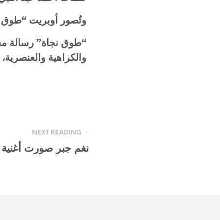
وتُصور أوبريت “طوق ن
“طوق نجاة” رسالة محب
والكراهية والعنصرية،
NEXT READING
نغم جبر صورت أغنية 