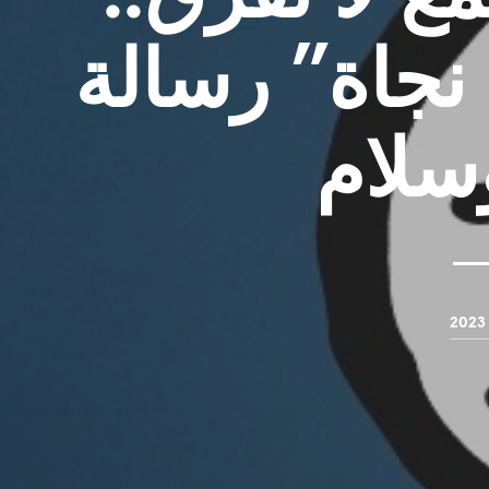
نجاة” رسالة
سلام