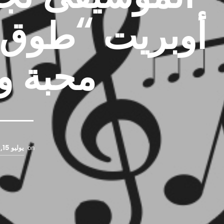
أوبريت “طوق 
محبة و
on
يوليو 15, 2023