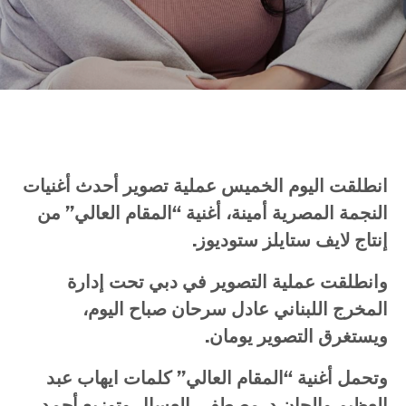
انطلقت
اليوم
الخميس
عملية
تصوير
أحدث
أغنيات
النجمة
المصرية
أمينة،
أغنية
“
المقام
العالي
”
من
إنتاج
لايف
ستايلز
ستوديوز
.
وانطلقت
عملية
التصوير
في
دبي
تحت
إدارة
المخرج
اللبناني
عادل
سرحان
صباح
اليوم،
ويستغرق
التصوير
يومان
.
وتحمل
أغنية
“
المقام
العالي
”
كلمات
ايهاب
عبد
العظيم
والحان
د
.
مصطفى
العسال
وتوزيع
أحمد