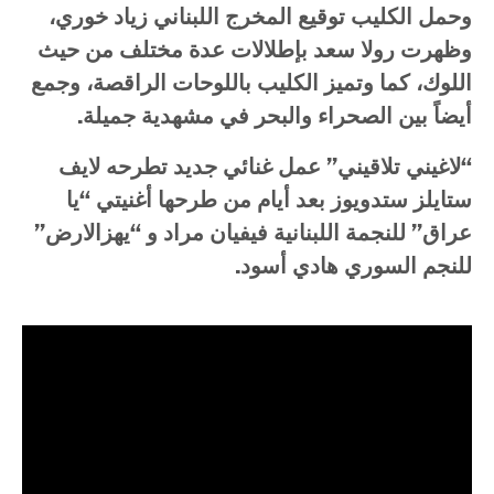
وحمل
الكليب
توقيع
المخرج
اللبناني
زياد
خوري،
وظهرت
رولا
سعد
بإطلالات
عدة
مختلف
من
حيث
اللوك،
كما
وتميز
الكليب
باللوحات
الراقصة،
وجمع
أيضاً
بين
الصحراء
والبحر
في
مشهدية
جميلة
.
“
لاغيني
تلاقيني
”
عمل
غنائي
جديد
تطرحه
لايف
ستايلز
ستدويوز
بعد
أيام
من
طرحها
أغنيتي
“
يا
عراق
”
للنجمة
اللبنانية
فيفيان
مراد
و
“
يهز
الارض
”
للنجم
السوري
هادي
أسود
.