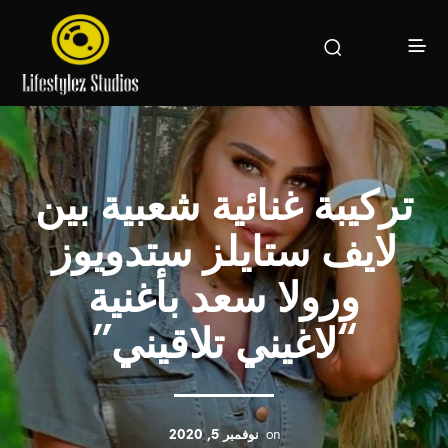
تركيبة غنائية شعبية بين
لايف ستايلز ستدويوز
ورولا سعد بأغنية
“لاغيني تلاقيني”
on
نوفمبر 5, 2020