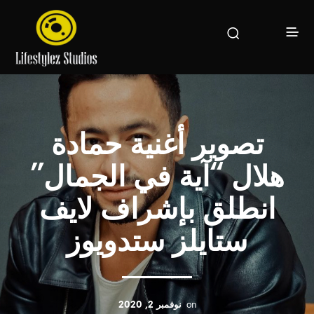
تصوير أغنية حمادة
هلال “آية في الجمال”
انطلق بإشراف لايف
ستايلز ستدويوز
on
نوفمبر 2, 2020