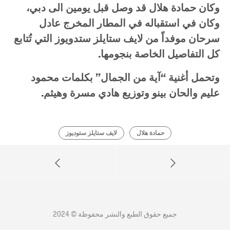
وكان
حمادة
هلال
قد
وصل
قبل
يومين
الى
دبي،
وكان
في
استقباله
في
المطار
المخرج
عادل
سرحان
موفداً
من
لايف
ستايلز
ستدويوز
التي
تُتابع
كل
التفاصيل
الخاصة
بنجومها
.
وتحمل
أغنية
“
آية
من
الجمال
”
بكلمات
محمود
عليم
والحان
بينو
وتوزيع
هادي
مسرة
وهيثم
.
حمادة هلال
لايف ستايلز ستوديوز
جميع حقوق الطبع والنشر محفوظة © 2024