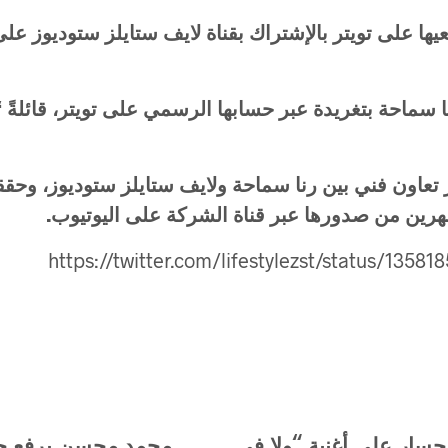
يها على تويتر بالإشتراك بقناة لايف ستايلز ستوديوز عل
سماحة
بتغريدة
عبر
حسابها
الرسمي
على
تويتر،
قائلةً
“
تعاون
فني
بين
رنا
سماحة
ولايف
ستايلز
ستوديوز،
وحق
رين
من
صدورها
عبر
قناة
الشركة
على
اليوتيوب
.
https://twitter.com/lifestylezst/status/1358
 جسار على أغنية “ولا في
محمد محسن يرفع ح