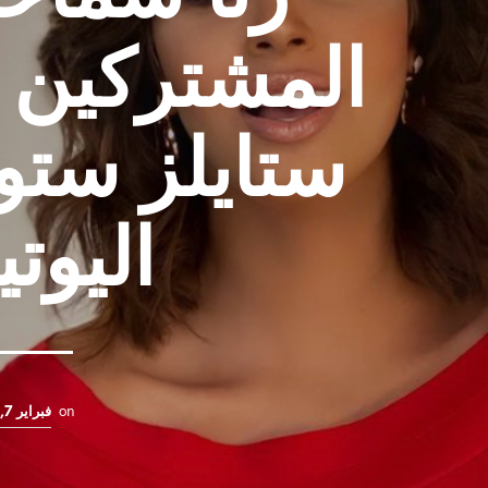
المشتركين ب
ستايلز ستو
اليوت
on
فبراير 7, 2021