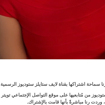
نا
سماحة
اشتراكها
بقناة
لايف
ستايلز
ستوديوز
الرسمية
وديوز
من
مُتابعيها
على
موقع
التواصل
الإجتماعي
تويتر
وردت
رنا
مباشرةً
بأنها
قامت
بالإشتراك
.