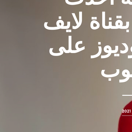
قناة لايف
ديوز على
يوب