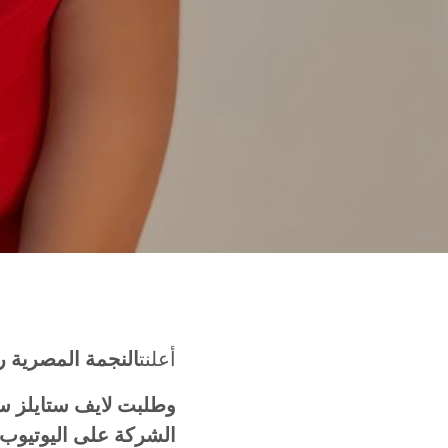
أعلنت
النجمة
المصرية
ر
وطلبت
لايف
ستايلز
ست
الشركة
على
اليوتيوب،