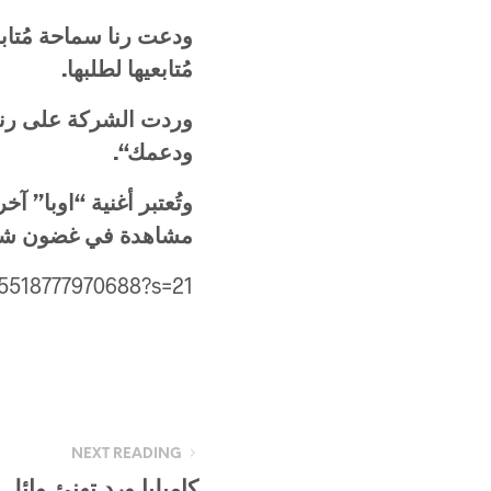
ودعت رنا سماحة مُتابع
مُتابعيها لطلبها.
وردت
الشركة
على
رنا
ودعمك
“.
وتُعتبر
أغنية
“
اوبا
”
آخر
مشاهدة
في
غضون
شه
185518777970688?s=21
NEXT READING
كاميليا ورد تهنئ وائل