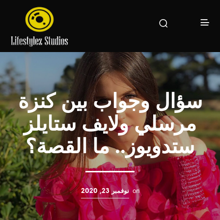
سؤال وجواب بين كنزة
مرسلي ولايف ستايلز
ستدويوز.. ما القصة؟
on
نوفمبر 23, 2020