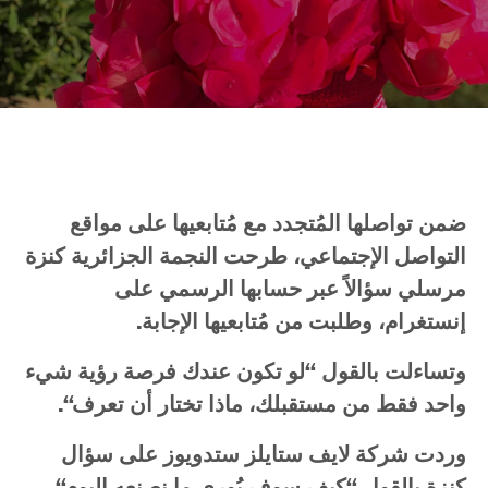
ضمن
تواصلها
المُتجدد
مع
مُتابعيها
على
مواقع
التواصل
الإجتماعي،
طرحت
النجمة
الجزائرية
كنزة
مرسلي
سؤالاً
عبر
حسابها
الرسمي
على
إنستغرام،
وطلبت
من
مُتابعيها
الإجابة
.
وتساءلت
بالقول
“
لو
تكون
عندك
فرصة
رؤية
شيء
واحد
فقط
من
مستقبلك،
ماذا
تختار
أن
تعرف
“.
وردت
شركة
لايف
ستايلز
ستدويوز
على
سؤال
كنزة
بالقول
“
كيف
سوف
يُورى
ما
نصنعه
اليوم
“.