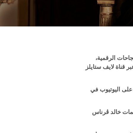
جاحات الرقمية،
ر قناة لايف ستايلز
هدة بعد ٣ أسابيع من طرحها على اليوتيوب في
مات خالد ڤرناس