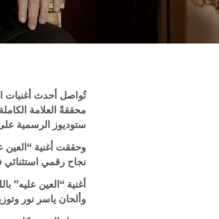
تُواصل أحدث أغنيات ال
محققةً العلامة الكامل
ستوديوز الرسمية على 
نجاح رقمي استثنائي 
أغنية “العين عليه” ب
وألحان ياسر نور وتوز