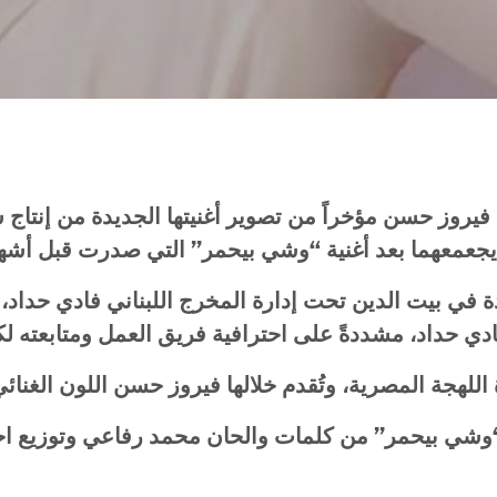
فيروز
حسن
مؤخراً
من
تصوير
أغنيتها
الجديدة
من
إنتاج
ش
يجعمعهما
بعد
أغنية
“
وشي
بيحمر
”
التي
صدرت
قبل
أشه
ة
في
بيت
الدين
تحت
إدارة
المخرج
اللبناني
فادي
حداد،
دي
حداد،
مشددةً
على
احترافية
فريق
العمل
ومتابعته
لك
اللهجة
المصرية،
وتُقدم
خلالها
فيروز
حسن
اللون
الغنائ
وشي
بيحمر
”
من
كلمات
والحان
محمد
رفاعي
وتوزيع
اح