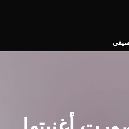
سيقى
رت أغنيتها