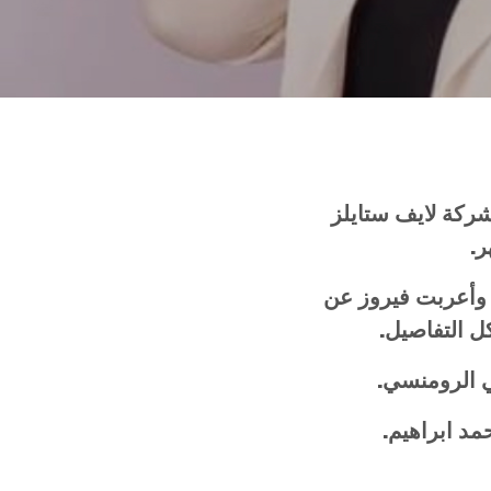
ركة
لايف
ستايلز
ر
.
وأعربت
فيروز
عن
ل
التفاصيل
.
ي
الرومنسي
.
مد
ابراهيم
.