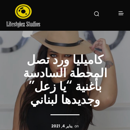
كاميليا ورد تصل
المحطة السادسة
بأغنية “يا زعل”
وجديدها لبناني
on
يناير 4, 2021