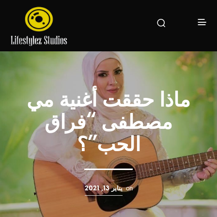
ماذا حققت أغنية مي
مصطفى “فراق
الحب”؟
on
يناير 13, 2021