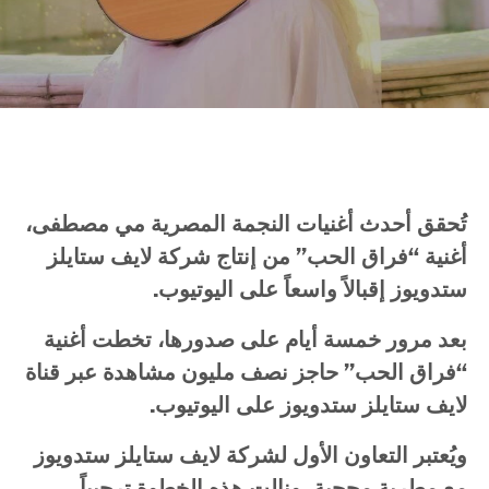
تُحقق
أحدث
أغنيات
النجمة
المصرية
مي
مصطفى،
أغنية
“
فراق
الحب
”
من
إنتاج
شركة
لايف
ستايلز
ستدويوز
إقبالاً
واسعاً
على
اليوتيوب
.
بعد
مرور
خمسة
أيام
على
صدورها،
تخطت
أغنية
“
فراق
الحب
”
حاجز
نصف
مليون
مشاهدة
عبر
قناة
لايف
ستايلز
ستدويوز
على
اليوتيوب
.
ويُعتبر
التعاون
الأول
لشركة
لايف
ستايلز
ستدويوز
مع
مطربة
محجبة،
ونالت
هذه
الخطوة
ترحيباً