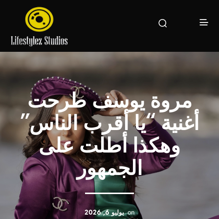
مروة يوسف طرحت
أغنية “يا أقرب الناس”
وهكذا أطلت على
الجمهور
on
يوليو 6, 2026