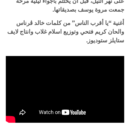
على نهر النيل، قبل أن يُختتم بأجواء ليلية مرحة
جمعت مروة يوسف بصديقاتها.
أغنية “يا أقرب الناس” من كلمات خالد ڤرناس
والحان كريم فتحي وتوزيع اسلام غلاب وانتاج لايف
ستايلز ستوديوز.