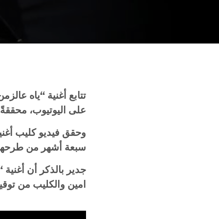
تتابع
أغنية
“
ياه
عالزمن
على
اليوتيوب،
محققةً
وحقق
فيديو
كليب
أغني
سبعة
أشهر
من
طرحها
جدير
بالذكر
أن
أغنية
“
امين
والكليب
من
توقي