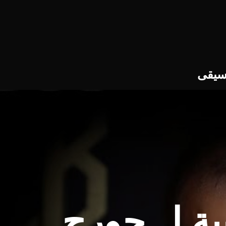
سيقى
ية ل جورج