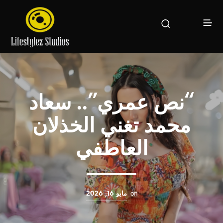
“نص عمري”.. سعاد
محمد تغني الخذلان
العاطفي
on
مايو 16, 2026