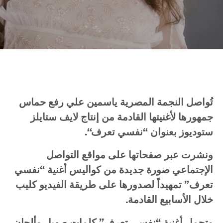
تُواصل
النجمة
المصرية
ياسمين
علي
رفع
حماس
جمهورها
لأغنيتها
القادمة
من
إنتاج
لايف
ستايلز
ستوديوز
بعنوان
“
نفسي
تعرف
“.
ونشرت
عبر
صفحاتها
على
مواقع
التواصل
الإجتماعي
صورة
جديدة
من
كواليس
أغنية
“
نفسي
تعرف
”
تمهيداً
لصدورها
على
طريقة
الفيديو
كليب
خلال
الأسابيع
القادمة
.
وتحمل
أغنية
“
نفسي
تعرف
”
كلمات
صهيل
وألحان