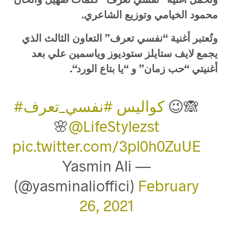
محمود
الخيامي
وتوزيع
الشاعري
.
وتُعتبر
أغنية
“
نفسي
تعرف
”
التعاون
الثالث
الذي
يجمع
لايف
ستايلز
ستوديوز
وياسمين
علي
بعد
أغنيتي
“
حب
زمان
”
و
“
يا
بتاع
الورد
“.
😉🙈
#كواليس
#نفسي_تعرف
🌸
@LifeStylezst
pic.twitter.com/3pl0h0ZuUE
— Yasmin Ali
(@yasminalioffici)
February
26, 2021