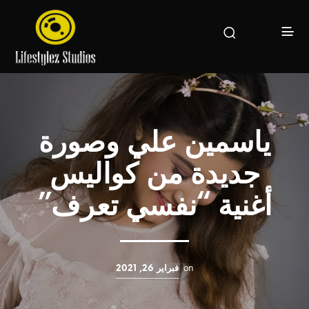
ياسمين علي وصورة
جديدة من كواليس
أغنية “نفسي تعرف”
on
فبراير 26, 2021