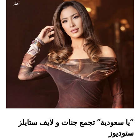
اخبار
“يا سعودية” تجمع جنات و لايف ستايلز
ستوديوز