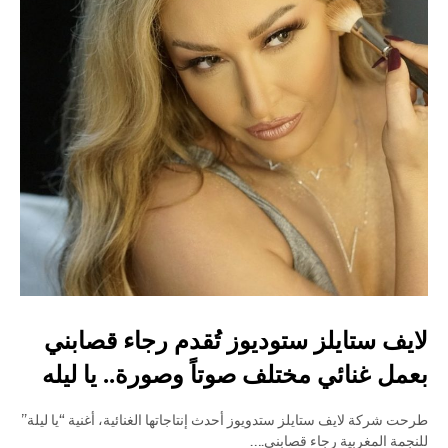
لايف ستايلز ستوديوز تُقدم رجاء قصابني
بعمل غنائي مختلف صوتاً وصورة.. يا ليله
طرحت شركة لايف ستايلز ستدويوز أحدث إنتاجاتها الغنائية، أغنية “يا ليلة”
للنجمة المغربية رجاء قصابني.…